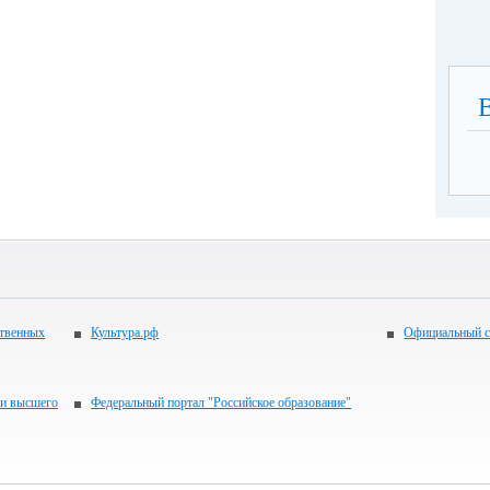
ственных
Культура.рф
Официальный с
 и высшего
Федеральный портал "Российское образование"