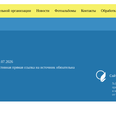
ельной организации
Новости
Фотоальбомы
Контакты
Обработк
.07.2026
тивная прямая ссылка на источник обязательна
Сай
№1
пр
и 
от