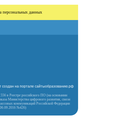
а персональных данных
т создан на портале сайтыобразованию.рф
556 в Реестре российского ПО (на основании
иказа Министерства цифрового развития, связи
массовых коммуникаций Российской Федерации
 06.09.2016 №426)