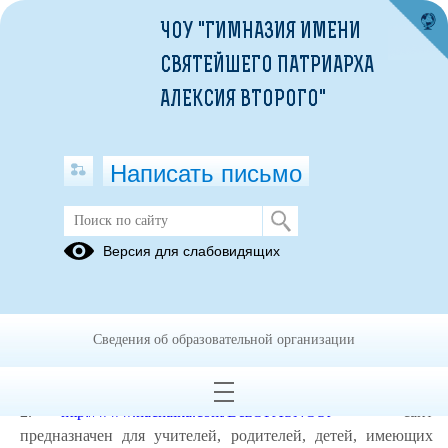
ЧОУ "ГИМНАЗИЯ ИМЕНИ
СВЯТЕЙШЕГО ПАТРИАРХА
АЛЕКСИЯ ВТОРОГО"
Написать письмо
Электронные ресурсы
Версия для слабовидящих
23.06.2023
1.
http://www.saferunet.ru/
— Центр безопасного Интернета в
России. Сайт посвящен проблеме безопасной, корректной и
Сведения об образовательной организации
комфортной работы в Сети Интернет-угрозы и
эффективное противодействие им.
2.
http://www.nachalka.com/BezOPASNOSt
— сайт
предназначен для учителей, родителей, детей, имеющих