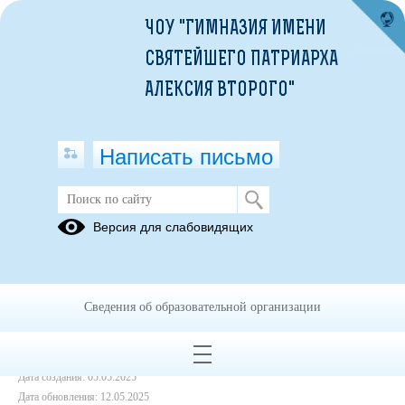
ЧОУ "ГИМНАЗИЯ ИМЕНИ
СВЯТЕЙШЕГО ПАТРИАРХА
АЛЕКСИЯ ВТОРОГО"
Написать письмо
Рабочая программа внеурочной
Версия для слабовидящих
деятельности "Церковное пение
(хор) 2-4 класс
12.05.2025
Сведения об образовательной организации
итог.pdf
(скачать)
(посмотреть)
Дата создания: 05.05.2025
Дата обновления: 12.05.2025